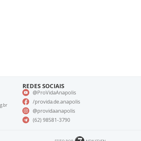
REDES SOCIAIS
@ProVidaAnapolis
/provida.de.anapolis
g.br
@providaanapolis
(62) 98581-3790