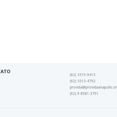
TATO
(62) 3315-9413
(62) 3313-4792
provida@providaanapolis.or
(62) 9 8581-3791