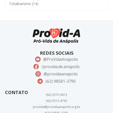
Totalitarismo
(14)
REDES SOCIAIS
@ProVidaAnapolis
/provida.de.anapolis
@providaanapolis
(62) 98581-3790
CONTATO
(62) 3315-9413
(62) 3313-4792
provida@providaanapolis.org.br
(62) 9 8581-3791