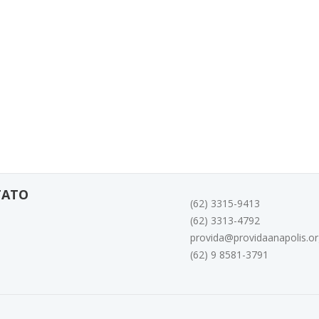
TATO
(62) 3315-9413
(62) 3313-4792
provida@providaanapolis.or
(62) 9 8581-3791