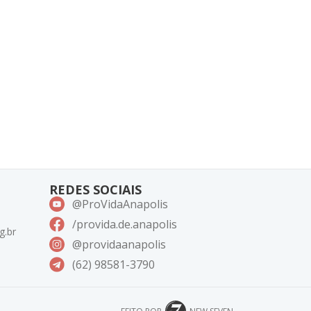
REDES SOCIAIS
@ProVidaAnapolis
/provida.de.anapolis
g.br
@providaanapolis
(62) 98581-3790