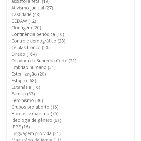
assistolia fetal
(19)
Ativismo judicial
(27)
Castidade
(48)
CEDAW
(12)
Clonagem
(20)
Continência periódica
(16)
Controle demográfico
(28)
Células tronco
(20)
Direito
(164)
Ditadura da Suprema Corte
(21)
Embrião humano
(31)
Esterilização
(20)
Estupro
(68)
Eutanásia
(16)
Família
(57)
Feminismo
(36)
Grupos pró aborto
(16)
Homossexualismo
(76)
Ideologia de gênero
(61)
IPPF
(16)
Linguagem pró vida
(21)
Magistério da Igreja
(11)