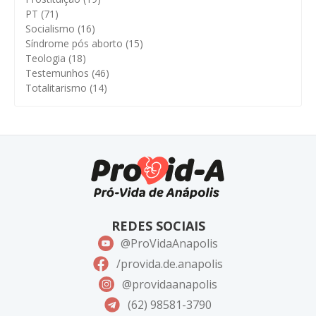
PT
(71)
Socialismo
(16)
Síndrome pós aborto
(15)
Teologia
(18)
Testemunhos
(46)
Totalitarismo
(14)
REDES SOCIAIS
@ProVidaAnapolis
/provida.de.anapolis
@providaanapolis
(62) 98581-3790