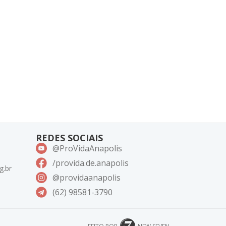
REDES SOCIAIS
@ProVidaAnapolis
/provida.de.anapolis
g.br
@providaanapolis
(62) 98581-3790