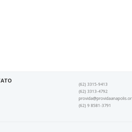
TATO
(62) 3315-9413
(62) 3313-4792
provida@providaanapolis.or
(62) 9 8581-3791