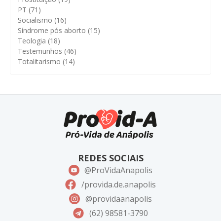
PT
(71)
Socialismo
(16)
Síndrome pós aborto
(15)
Teologia
(18)
Testemunhos
(46)
Totalitarismo
(14)
REDES SOCIAIS
@ProVidaAnapolis
/provida.de.anapolis
@providaanapolis
(62) 98581-3790