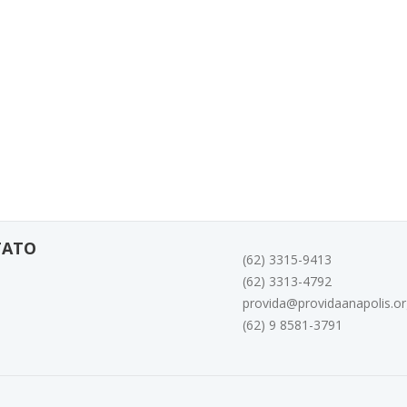
TATO
(62) 3315-9413
(62) 3313-4792
provida@providaanapolis.or
(62) 9 8581-3791