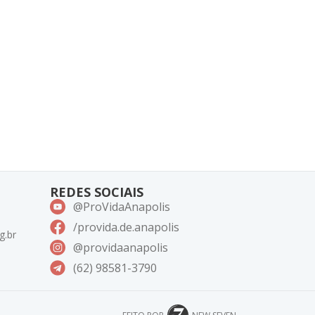
REDES SOCIAIS
@ProVidaAnapolis
/provida.de.anapolis
g.br
@providaanapolis
(62) 98581-3790