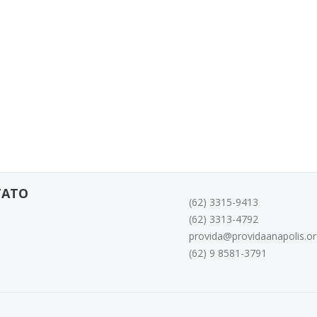
TATO
(62) 3315-9413
(62) 3313-4792
provida@providaanapolis.or
(62) 9 8581-3791