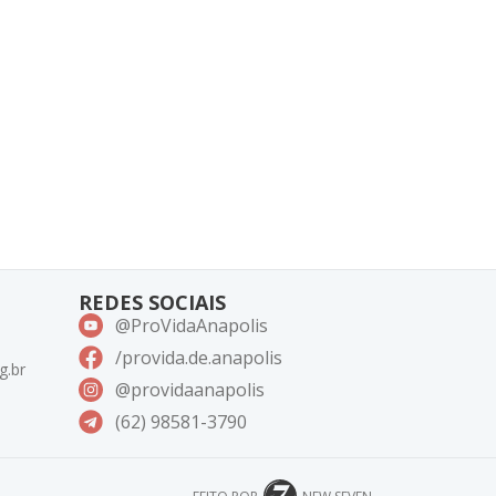
REDES SOCIAIS
@ProVidaAnapolis
/provida.de.anapolis
g.br
@providaanapolis
(62) 98581-3790