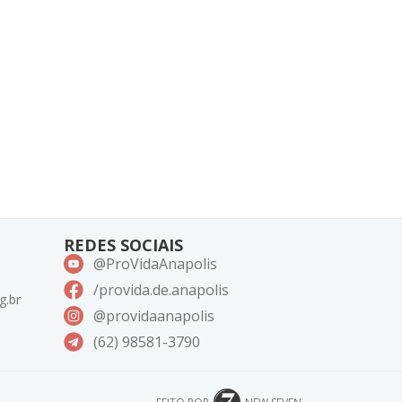
REDES SOCIAIS
@ProVidaAnapolis
/provida.de.anapolis
g.br
@providaanapolis
(62) 98581-3790