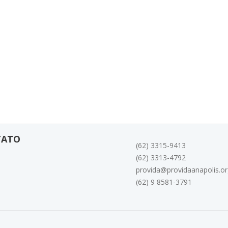
TATO
(62) 3315-9413
(62) 3313-4792
provida@providaanapolis.or
(62) 9 8581-3791