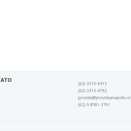
TATO
(62) 3315-9413
(62) 3313-4792
provida@providaanapolis.or
(62) 9 8581-3791