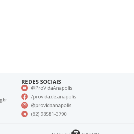
REDES SOCIAIS
@ProVidaAnapolis
/provida.de.anapolis
g.br
@providaanapolis
(62) 98581-3790