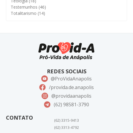
Teologia
(18)
Testemunhos
(46)
Totalitarismo
(14)
REDES SOCIAIS
@ProVidaAnapolis
/provida.de.anapolis
@providaanapolis
(62) 98581-3790
CONTATO
(62) 3315-9413
(62) 3313-4792