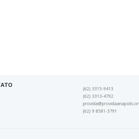
TATO
(62) 3315-9413
(62) 3313-4792
provida@providaanapolis.or
(62) 9 8581-3791