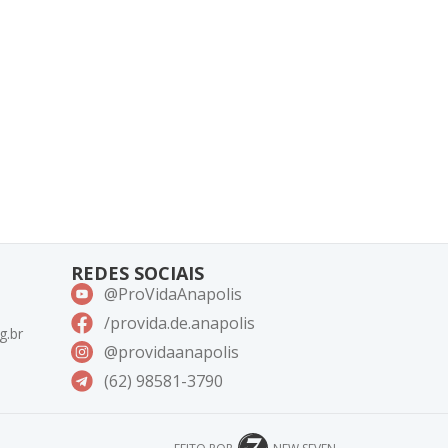
REDES SOCIAIS
@ProVidaAnapolis
/provida.de.anapolis
g.br
@providaanapolis
(62) 98581-3790