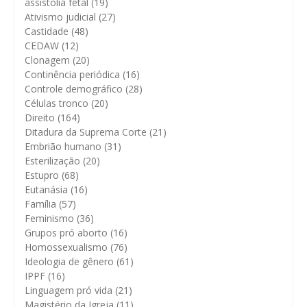
assistolia fetal
(19)
Ativismo judicial
(27)
Castidade
(48)
CEDAW
(12)
Clonagem
(20)
Continência periódica
(16)
Controle demográfico
(28)
Células tronco
(20)
Direito
(164)
Ditadura da Suprema Corte
(21)
Embrião humano
(31)
Esterilização
(20)
Estupro
(68)
Eutanásia
(16)
Família
(57)
Feminismo
(36)
Grupos pró aborto
(16)
Homossexualismo
(76)
Ideologia de gênero
(61)
IPPF
(16)
Linguagem pró vida
(21)
Magistério da Igreja
(11)