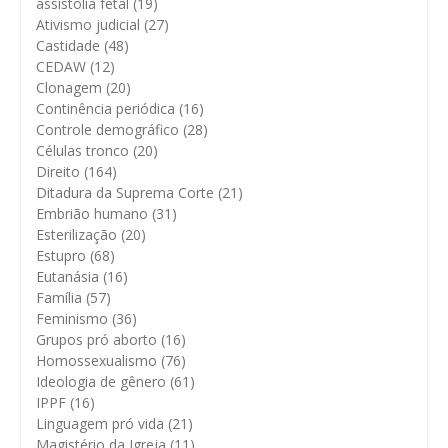
assistolia fetal
(19)
Ativismo judicial
(27)
Castidade
(48)
CEDAW
(12)
Clonagem
(20)
Continência periódica
(16)
Controle demográfico
(28)
Células tronco
(20)
Direito
(164)
Ditadura da Suprema Corte
(21)
Embrião humano
(31)
Esterilização
(20)
Estupro
(68)
Eutanásia
(16)
Família
(57)
Feminismo
(36)
Grupos pró aborto
(16)
Homossexualismo
(76)
Ideologia de gênero
(61)
IPPF
(16)
Linguagem pró vida
(21)
Magistério da Igreja
(11)