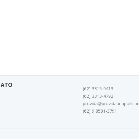
TATO
(62) 3315-9413
(62) 3313-4792
provida@providaanapolis.or
(62) 9 8581-3791