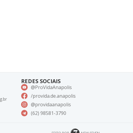
REDES SOCIAIS
@ProVidaAnapolis
/provida.de.anapolis
g.br
@providaanapolis
(62) 98581-3790